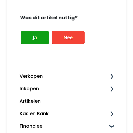
Was dit artikel nuttig?
Verkopen
Inkopen
Factureren
Artikelen
Herinneringen en aanmaningen
Leveranciers
Kas en Bank
Klanten
Financieel
Kassa
Bankkoppeling