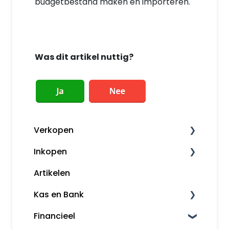
budgetbestand maken en importeren.
Was dit artikel nuttig?
Verkopen
Inkopen
Factureren
Artikelen
Herinneringen en aanmaningen
Leveranciers
Kas en Bank
Klanten
Financieel
Kassa
Bankkoppeling