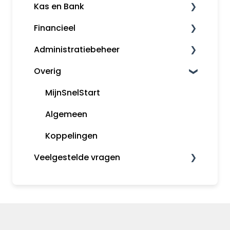
Kas en Bank
Klanten
Financieel
Kassa
Bankkoppeling
Administratiebeheer
Snelstart Bankieren App
Fiscaal
Overig
Rapporten
Administratiebeheer
Gebruikers en rechten
MijnSnelStart
Algemeen
Koppelingen
Veelgestelde vragen
Inkopen
Kas en Bank
Financieel