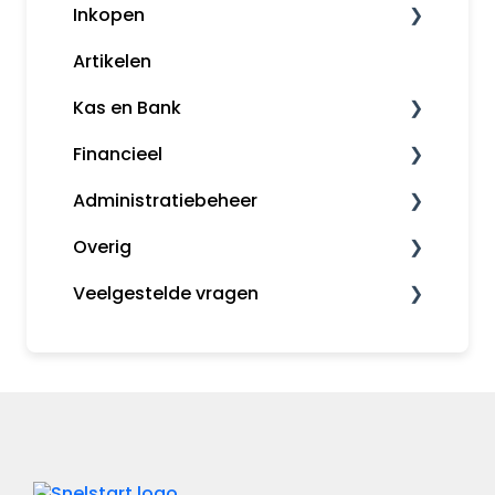
Inkopen
Artikelen
Leveranciers
Kas en Bank
Financieel
Bankkoppeling
Administratiebeheer
Snelstart Bankieren App
Fiscaal
Overig
Rapporten
Administratiebeheer
Veelgestelde vragen
Gebruikers en rechten
MijnSnelStart
Algemeen
Inkopen
Koppelingen
Kas en Bank
Financieel
Administratiebeheer