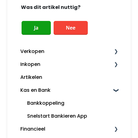
Was dit artikel nuttig?
Verkopen
Inkopen
Factureren
Artikelen
Herinneringen en aanmaningen
Leveranciers
Kas en Bank
Klanten
Kassa
Bankkoppeling
Snelstart Bankieren App
Financieel