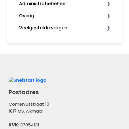
Administratiebeheer
Fiscaal
Overig
Rapporten
Administratiebeheer
Veelgestelde vragen
Gebruikers en rechten
MijnSnelStart
Algemeen
Inkopen
Koppelingen
Kas en Bank
Financieel
Administratiebeheer
Overig
Postadres
Comeniusstraat 10
1817 MS, Alkmaar
KVK
: 37054131