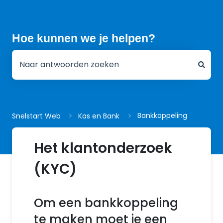
Hoe kunnen we je helpen?
Er zijn geen suggesties want het zoekveld is leeg.
Bankkoppeling
Snelstart Web
Kas en Bank
Het klantonderzoek
(KYC)
Om een bankkoppeling
te maken moet je een