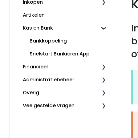
K
Inkopen
Factureren
Artikelen
Herinneringen en
Leveranciers
aanmaningen
I
Kas en Bank
Klanten
b
Bankkoppeling
Kassa
o
Snelstart Bankieren App
Financieel
Administratiebeheer
Fiscaal
Overig
Rapporten
Administratiebeheer
Veelgestelde vragen
Gebruikers en rechten
MijnSnelStart
Algemeen
Inkopen
Koppelingen
Kas en Bank