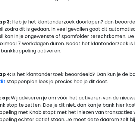
ap 3:
Heb je het klantonderzoek doorlopen? dan beoordele
il zodra dit is gedaan. In veel gevallen gaat dit automatis
il kan in je ongewenste of spamfolder terechtkomen. De
ximaal 7 werkdagen duren. Nadat het klantonderzoek is 
 bankkoppeling activeren.
ap 4:
Is het klantonderzoek beoordeeld? Dan kun je de 
dit
stappenplan lees je precies hoe je dit doet.
t op:
Wij adviseren je om vóór het activeren van de nieuw
nk stop te zetten. Doe je dit niet, dan kan je bank hier ko
ppeling met Knab stopt met het inlezen van transacties vana
ppeling echter actief staan. Je moet deze daarom zelf bij