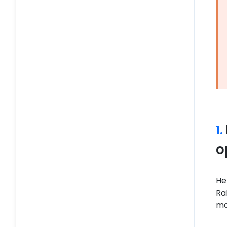
Financieel
Administratiebeheer
Overig
1.
o
He
Ra
ma