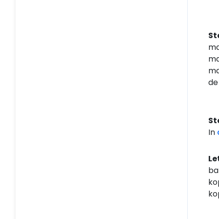
St
ma
ma
ma
de
St
In
Le
ba
ko
ko