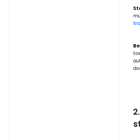
St
mu
tr
Be
to
au
do
2
s