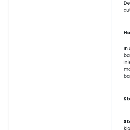
De
au
Ho
In
ba
in
ma
ba
St
St
kla