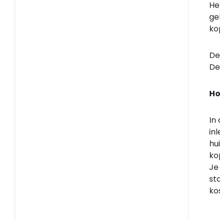
He
ge
ko
De
De
Ho
In
in
hu
ko
Je
st
ko