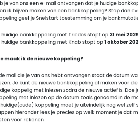
b je van ons een e-mail ontvangen dat je huidige bankkopp
bruik blijven maken van een bankkoppeling? Stap dan ov
ppeling geef je Snelstart toestemming om je bankmutaties 
 huidige bankkoppeling met Triodos stopt op
31 mei 202
 huidige bankkoppeling met Knab stopt op
1 oktober 20
e maak ik de nieuwe koppeling?
 de mail die je van ons hebt ontvangen staat de datum w
lezen. Je kunt de nieuwe bankkoppeling al maken voor die 
idige koppelig met inlezen zodra de nieuwe actief is. Doe j
ppeling met inlezen op de datum zoals genoemd in de mai
 huidige(oude) koppeling moet je uiteindelijk nog wel zel
appen hieronder lees je precies op welk moment je dat moet
sten voor rekenen.