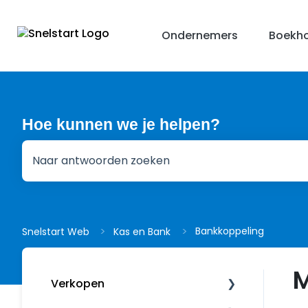
Ondernemers
Boekho
Hoe kunnen we je helpen?
Er zijn geen suggesties want het zoekveld is leeg.
Bankkoppeling
Snelstart Web
Kas en Bank
M
Verkopen