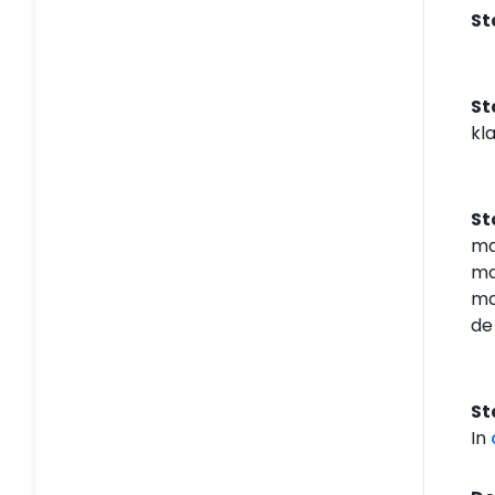
St
St
kla
St
ma
ma
ma
de
St
In