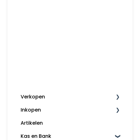
Verkopen
Inkopen
Factureren
Artikelen
Herinneringen en aanmaningen
Leveranciers
Kas en Bank
Klanten