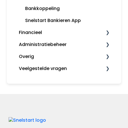
Kassa
Bankkoppeling
Snelstart Bankieren App
Financieel
Administratiebeheer
Fiscaal
Overig
Rapporten
Administratiebeheer
Veelgestelde vragen
Gebruikers en rechten
MijnSnelStart
Algemeen
Inkopen
Koppelingen
Kas en Bank
Financieel
Administratiebeheer