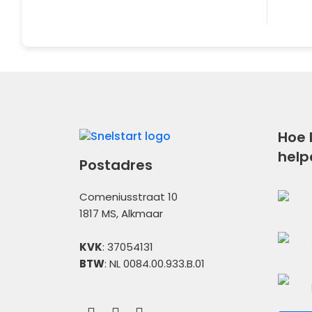
Hoe 
help
Postadres
Comeniusstraat 10
1817 MS, Alkmaar
KVK
: 37054131
BTW
: NL 0084.00.933.B.01