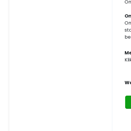
Om
On
Om
st
be
Me
Kl
Wa