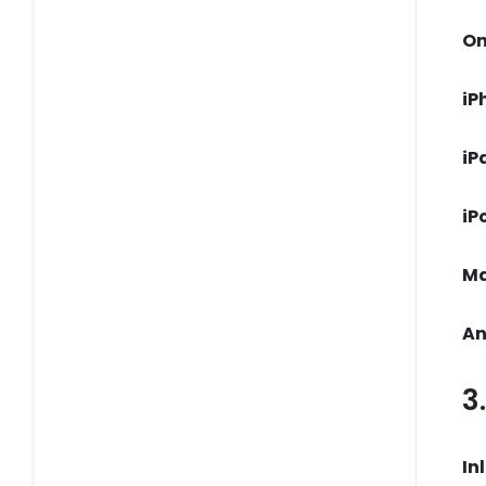
On
iP
iP
iP
Ma
An
3
In