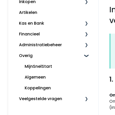
Inkopen
Factureren
I
Artikelen
Herinneringen en
Leveranciers
aanmaningen
v
Kas en Bank
Klanten
Financieel
Bankkoppeling
Kassa
Administratiebeheer
Snelstart Bankieren App
Fiscaal
Overig
Rapporten
Administratiebeheer
Gebruikers en rechten
MijnSnelStart
Algemeen
1
Koppelingen
On
Veelgestelde vragen
Om
(i
Inkopen