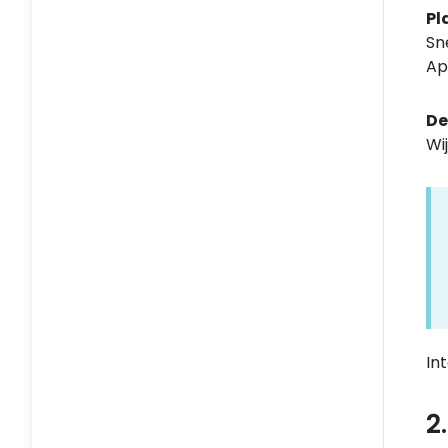
Pl
Kas en Bank
Sn
Financieel
Ap
Administratiebeheer
De
Wi
Overig
In
2