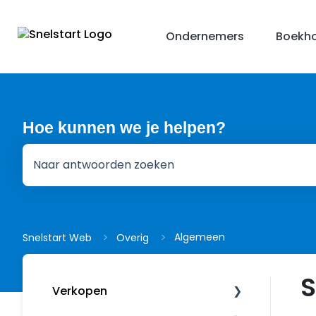
Ondernemers
Boekho
Hoe kunnen we je helpen?
Er zijn geen suggesties want het zoekveld is leeg.
Algemeen
Snelstart Web
Overig
S
Verkopen