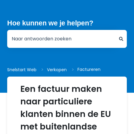
Hoe kunnen we je helpen?
Er zijn geen suggesties want het zoekveld is leeg.
Factureren
Snelstart Web
Verkopen
Een factuur maken
naar particuliere
klanten binnen de EU
met buitenlandse