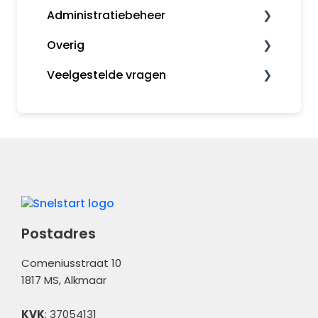
Administratiebeheer
Snelstart Bankieren App
Fiscaal
Overig
Rapporten
Administratiebeheer
Veelgestelde vragen
Gebruikers en rechten
MijnSnelStart
Algemeen
Inkopen
Koppelingen
Kas en Bank
Financieel
Administratiebeheer
Overig
Postadres
Comeniusstraat 10
1817 MS, Alkmaar
KVK
: 37054131