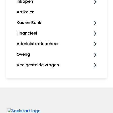
Inkopen
Artikelen
Leveranciers
Kas en Bank
Financieel
Bankkoppeling
Administratiebeheer
Snelstart Bankieren App
Fiscaal
Overig
Rapporten
Administratiebeheer
Veelgestelde vragen
Gebruikers en rechten
MijnSnelStart
Algemeen
Inkopen
Koppelingen
Kas en Bank
Financieel
Administratiebeheer