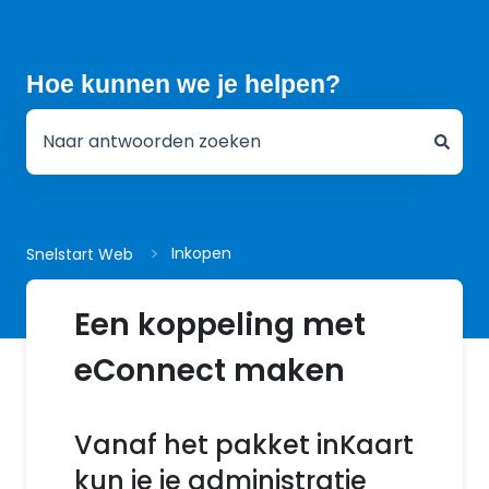
Hoe kunnen we je helpen?
Er zijn geen suggesties want het zoekveld is leeg.
Inkopen
Snelstart Web
Een koppeling met
eConnect maken
Vanaf het pakket inKaart
kun je je administratie