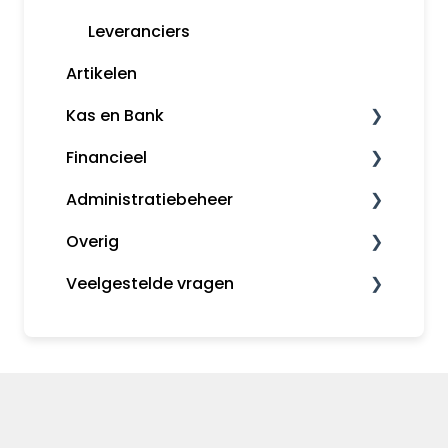
Herinneringen en aanmaningen
Leveranciers
Artikelen
Klanten
Kas en Bank
Kassa
Financieel
Bankkoppeling
Administratiebeheer
Snelstart Bankieren App
Fiscaal
Overig
Rapporten
Administratiebeheer
Veelgestelde vragen
Gebruikers en rechten
MijnSnelStart
Algemeen
Inkopen
Koppelingen
Kas en Bank
Financieel