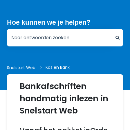
Hoe kunnen we je helpen?
Er zijn geen suggesties want het zoekveld is leeg.
Kas en Bank
Snelstart Web
Bankafschriften
handmatig inlezen in
Snelstart Web