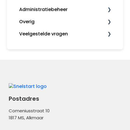
Administratiebeheer
Fiscaal
Overig
Rapporten
Administratiebeheer
Veelgestelde vragen
Gebruikers en rechten
MijnSnelStart
Algemeen
Inkopen
Koppelingen
Kas en Bank
Financieel
Administratiebeheer
Overig
Postadres
Comeniusstraat 10
1817 MS, Alkmaar