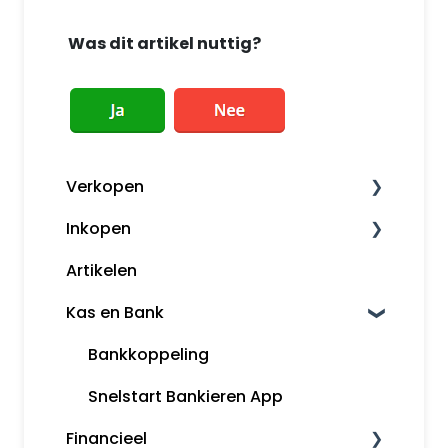
Was dit artikel nuttig?
Verkopen
Inkopen
Factureren
Artikelen
Herinneringen en aanmaningen
Leveranciers
Kas en Bank
Klanten
Kassa
Bankkoppeling
Snelstart Bankieren App
Financieel