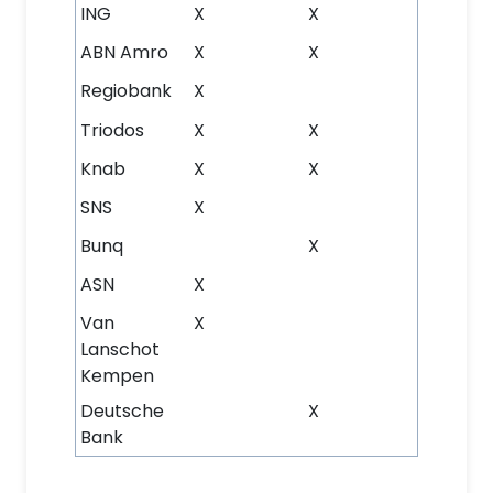
ING
X
X
ABN Amro
X
X
Regiobank
X
Triodos
X
X
Knab
X
X
SNS
X
Bunq
X
ASN
X
Van
X
Lanschot
Kempen
Deutsche
X
Bank