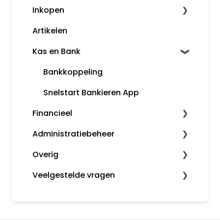
Inkopen
Factureren
Artikelen
Herinneringen en aanmaningen
Leveranciers
Kas en Bank
Klanten
Kassa
Bankkoppeling
Snelstart Bankieren App
Financieel
Administratiebeheer
Fiscaal
Overig
Rapporten
Administratiebeheer
Veelgestelde vragen
Gebruikers en rechten
MijnSnelStart
Algemeen
Inkopen
Koppelingen
Kas en Bank